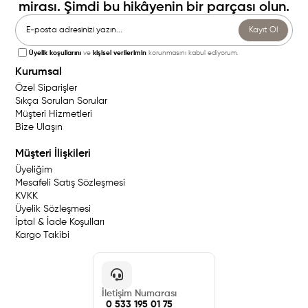
mirası. Şimdi bu hikâyenin bir parçası olun.
Kayıt Ol
Üyelik koşullarını
ve
kişisel verilerimin
korunmasını kabul ediyorum.
Kurumsal
Özel Siparişler
Sıkça Sorulan Sorular
Müşteri Hizmetleri
Bize Ulaşın
Müşteri İlişkileri
Üyeliğim
Mesafeli Satış Sözleşmesi
KVKK
Üyelik Sözleşmesi
İptal & İade Koşulları
Kargo Takibi
İletişim Numarası
0 533 195 01 75