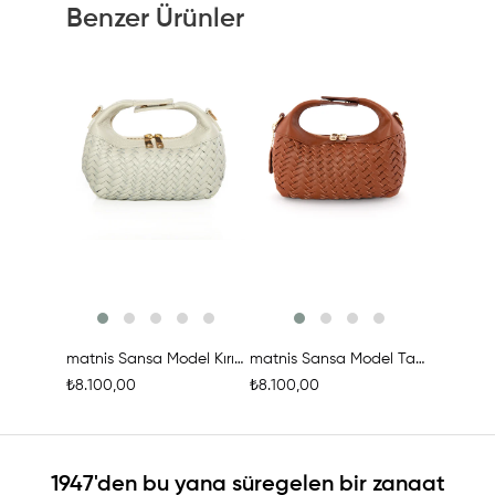
Benzer Ürünler
Ürünü İncele
Ürünü İncele
Ür
matnis Sansa Model Kırık Beyaz Deri Örgü Çanta
matnis Sansa Model Taba Rengi Deri Örgü Çanta
₺8.100,00
₺8.100,00
₺8.100,0
1947'den bu yana süregelen bir zanaat