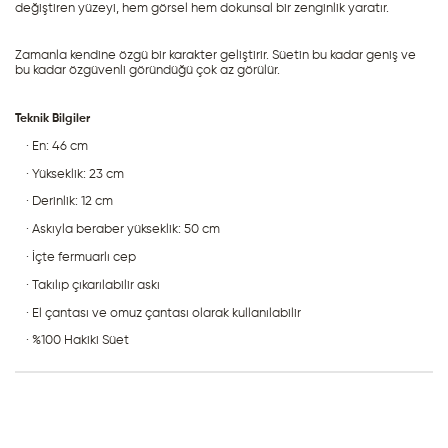
değiştiren yüzeyi, hem görsel hem dokunsal bir zenginlik yaratır.
Zamanla kendine özgü bir karakter geliştirir. Süetin bu kadar geniş ve 
bu kadar özgüvenli göründüğü çok az görülür.
Teknik Bilgiler
· En: 46 cm
· Yükseklik: 23 cm
· Derinlik: 12 cm
· Askıyla beraber yükseklik: 50 cm
· İçte fermuarlı cep
· Takılıp çıkarılabilir askı
· El çantası ve omuz çantası olarak kullanılabilir
· %100 Hakiki Süet