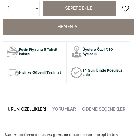
Peşin Fiyatına 6 Taksit
Üyelere Özel %10
İmkanı
Ayrıcalık
14 Gün İçinde Koşulsuz
Hızlı ve Güvenli Teslimat
İade
ÜRÜN ÖZELLIKLERI
YORUMLAR
ÖDEME SEÇENEKLERI
Süetin kadifemsi dokusunu geniş bir ölçüde sunar. Her ışıkta ton 