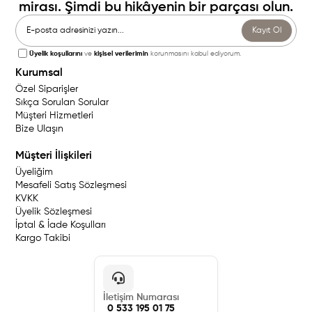
mirası. Şimdi bu hikâyenin bir parçası olun.
Kayıt Ol
Üyelik koşullarını
ve
kişisel verilerimin
korunmasını kabul ediyorum.
Kurumsal
Özel Siparişler
Sıkça Sorulan Sorular
Müşteri Hizmetleri
Bize Ulaşın
Müşteri İlişkileri
Üyeliğim
Mesafeli Satış Sözleşmesi
KVKK
Üyelik Sözleşmesi
İptal & İade Koşulları
Kargo Takibi
İletişim Numarası
0 533 195 01 75