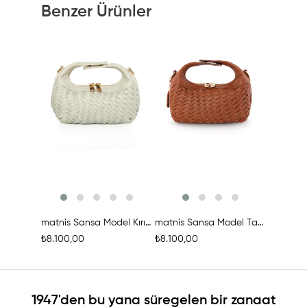
Benzer Ürünler
Ürünü İncele
Ürünü İncele
Ür
matnis Sansa Model Kırık Beyaz Deri Örgü Çanta
matnis Sansa Model Taba Rengi Deri Örgü Çanta
₺8.100,00
₺8.100,00
₺8.100,0
1947'den bu yana süregelen bir zanaat