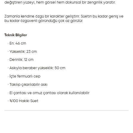
değiştiren yüzeyi, hem görsel hem dokunsal bir zenginlik yaratır.
Zamanla kendine özgü bir karakter geliştirir. Süetin bu kadar geniş ve 
bu kadar özgüvenli göründüğü çok az görülür.
Teknik Bilgiler
· En: 46 cm
· Yükseklik: 23 cm
· Derinlik: 12 cm
· Askıyla beraber yükseklik: 50 cm
· İçte fermuarlı cep
· Takılıp çıkarılabilir askı
· El çantası ve omuz çantası olarak kullanılabilir
· %100 Hakiki Süet