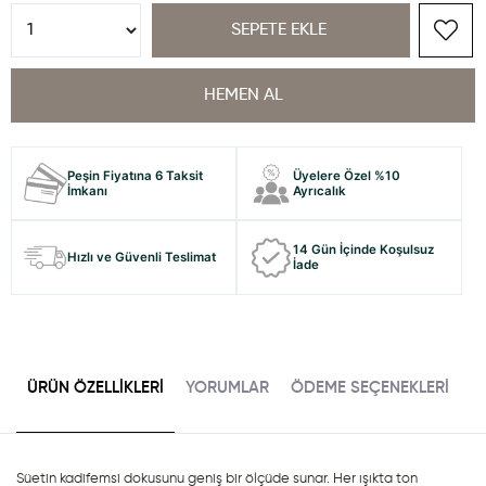
Peşin Fiyatına 6 Taksit
Üyelere Özel %10
İmkanı
Ayrıcalık
14 Gün İçinde Koşulsuz
Hızlı ve Güvenli Teslimat
İade
ÜRÜN ÖZELLIKLERI
YORUMLAR
ÖDEME SEÇENEKLERI
Süetin kadifemsi dokusunu geniş bir ölçüde sunar. Her ışıkta ton 