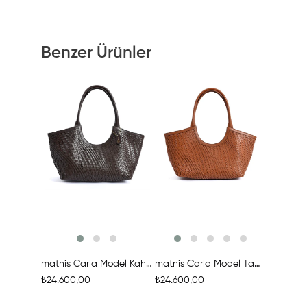
Benzer Ürünler
Ürünü İncele
Ürünü İncele
Ür
matnis Carla Model Kahverengi Deri Örgü Çanta
matnis Carla Model Taba Rengi Deri Örgü Çanta
₺24.600,00
₺24.600,00
₺29.400,