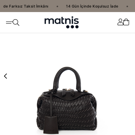
•
•
ade Farksız Taksit İmkânı
14 Gün İçinde Koşulsuz İade
›