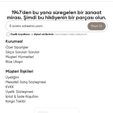
1947'den bu yana süregelen bir zanaat
mirası. Şimdi bu hikâyenin bir parçası olun.
Kayıt Ol
Üyelik koşullarını
ve
kişisel verilerimin
korunmasını kabul ediyorum.
Kurumsal
Özel Siparişler
Sıkça Sorulan Sorular
Müşteri Hizmetleri
Bize Ulaşın
Müşteri İlişkileri
Üyeliğim
Mesafeli Satış Sözleşmesi
KVKK
Üyelik Sözleşmesi
İptal & İade Koşulları
Kargo Takibi