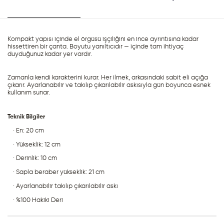
Kompakt yapısı içinde el örgüsü işçiliğini en ince ayrıntısına kadar 
hissettiren bir çanta. Boyutu yanıltıcıdır — içinde tam ihtiyaç 
duyduğunuz kadar yer vardır.
Zamanla kendi karakterini kurar. Her ilmek, arkasındaki sabit eli açığa 
çıkarır. Ayarlanabilir ve takılıp çıkarılabilir askısıyla gün boyunca esnek 
kullanım sunar.
Teknik Bilgiler
· En: 20 cm
· Yükseklik: 12 cm
· Derinlik: 10 cm
· Sapla beraber yükseklik: 21 cm
· Ayarlanabilir takılıp çıkarılabilir askı
· %100 Hakiki Deri