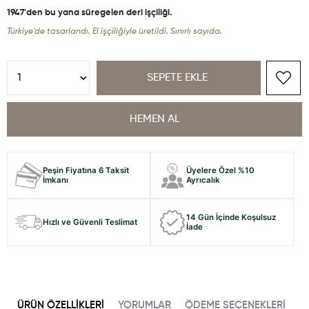
1947'den bu yana süregelen deri işçiliği.
Türkiye'de tasarlandı. El işçiliğiyle üretildi. Sınırlı sayıda.
Peşin Fiyatına 6 Taksit
Üyelere Özel %10
İmkanı
Ayrıcalık
14 Gün İçinde Koşulsuz
Hızlı ve Güvenli Teslimat
İade
ÜRÜN ÖZELLIKLERI
YORUMLAR
ÖDEME SEÇENEKLERI