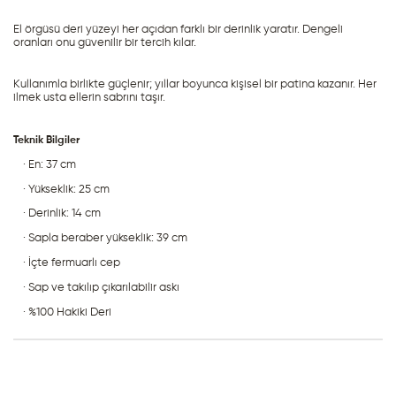
El örgüsü deri yüzeyi her açıdan farklı bir derinlik yaratır. Dengeli 
oranları onu güvenilir bir tercih kılar.
Kullanımla birlikte güçlenir; yıllar boyunca kişisel bir patina kazanır. Her 
ilmek usta ellerin sabrını taşır.
Teknik Bilgiler
· En: 37 cm
· Yükseklik: 25 cm
· Derinlik: 14 cm
· Sapla beraber yükseklik: 39 cm
· İçte fermuarlı cep
· Sap ve takılıp çıkarılabilir askı
· %100 Hakiki Deri