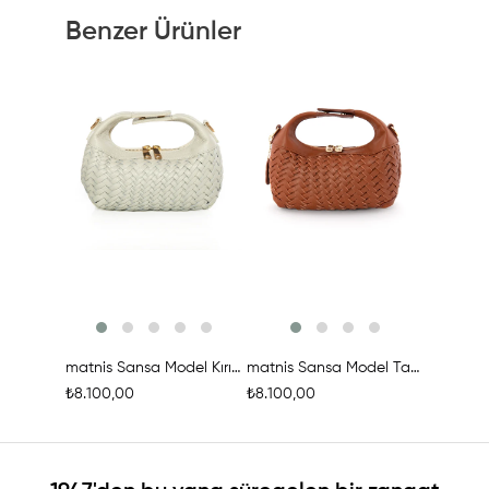
Benzer Ürünler
Ürünü İncele
Ürünü İncele
Ür
matnis Sansa Model Kırık Beyaz Deri Örgü Çanta
matnis Sansa Model Taba Rengi Deri Örgü Çanta
₺8.100,00
₺8.100,00
₺8.100,0