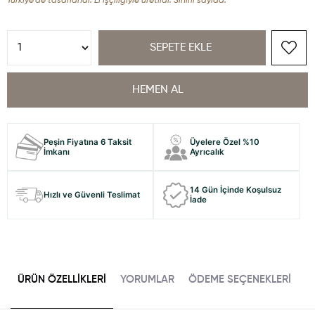
Türkiye'de tasarlandı. El işçiliğiyle üretildi. Sınırlı sayıda.
Peşin Fiyatına 6 Taksit
Üyelere Özel %10
İmkanı
Ayrıcalık
14 Gün İçinde Koşulsuz
Hızlı ve Güvenli Teslimat
İade
ÜRÜN ÖZELLIKLERI
YORUMLAR
ÖDEME SEÇENEKLERI