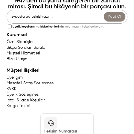
1947'den bu yana süregelen bir zanaat
mirası. Şimdi bu hikâyenin bir parçası olun.
Kayıt Ol
Üyelik koşullarını
ve
kişisel verilerimin
korunmasını kabul ediyorum.
Kurumsal
Özel Siparişler
Sıkça Sorulan Sorular
Müşteri Hizmetleri
Bize Ulaşın
Müşteri İlişkileri
Üyeliğim
Mesafeli Satış Sözleşmesi
KVKK
Üyelik Sözleşmesi
İptal & İade Koşulları
Kargo Takibi
İletişim Numarası