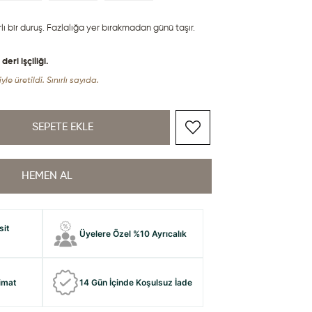
ı bir duruş. Fazlalığa yer bırakmadan günü taşır.
ri işçiliği.
yle üretildi. Sınırlı sayıda.
sit
Üyelere Özel %10 Ayrıcalık
limat
14 Gün İçinde Koşulsuz İade