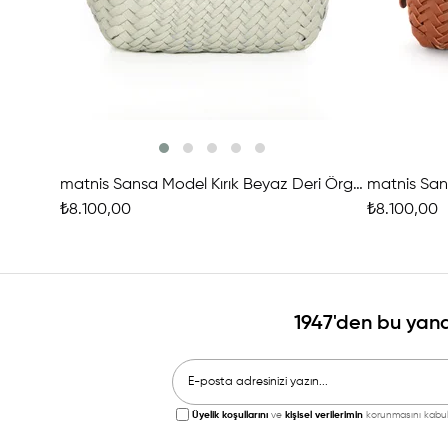
matnis Sansa Model Kırık Beyaz Deri Örgü Çanta
₺8.100,00
₺8.100,00
1947'den bu yana
Üyelik koşullarını
ve
kişisel verilerimin
korunmasını kabul