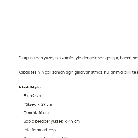
El örgüsü deri yüzeyinin zarafetiyle dengelenen geniş iç hacim, s
Kapasitesini hiçbir zaman ağırlığına yansıtmaz. Kullanımla birlikte ki
Teknik Bilgiler
· En: 49 cm
· Yükseklik: 29 cm
· Derinlik: 16 cm
· Sapla beraber yükseklik: 44 cm
· İçte fermuarlı cep