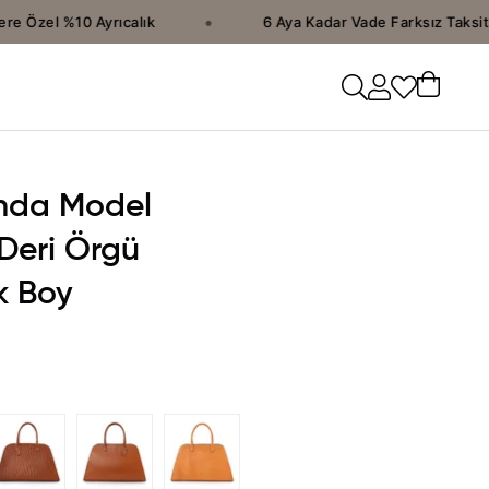
•
 Özel %10 Ayrıcalık
6 Aya Kadar Vade Farksız Taksit İ
nda Model
 Deri Örgü
k Boy