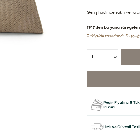
Geniş hacimde sakin ve kararl
1947'den bu yana süregelen de
Türkiye'de tasarlandı. El işçiliği
Peşin Fiyatına 6 Tak
İmkanı
Hızlı ve Güvenli Tes