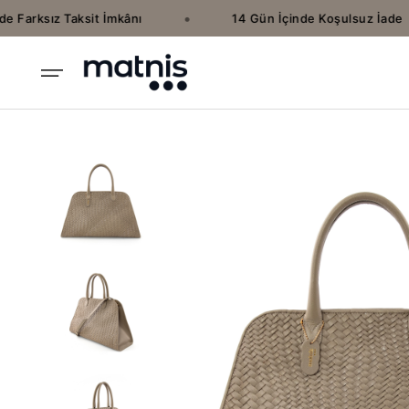
•
Farksız Taksit İmkânı
14 Gün İçinde Koşulsuz İade