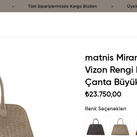
•
•
Tüm Siparişlerinizde Kargo Bizden
Üyelere
matnis Mira
Vizon Rengi
Çanta Büyü
₺23.750,00
Renk Seçenekleri
›