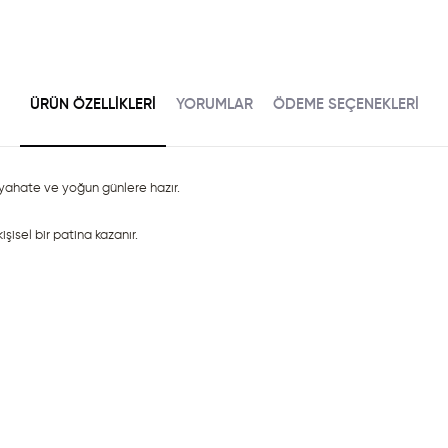
ÜRÜN ÖZELLIKLERI
YORUMLAR
ÖDEME SEÇENEKLERI
eyahate ve yoğun günlere hazır.
şisel bir patina kazanır.