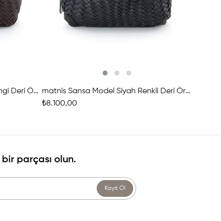
matnis Sansa Model Kahve Rengi Deri Örgü Çanta
matnis Sansa Model Siyah Renkli Deri Örgü Çanta
₺8.100,00
₺10.100
bir parçası olun.
Kayıt Ol