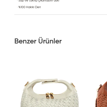
· Sap ve takılıp çıkarılabilir askı
· %100 Hakiki Deri
Benzer Ürünler