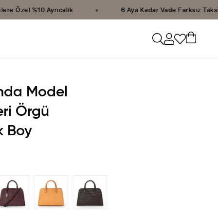
•
e Özel %10 Ayrıcalık
6 Aya Kadar Vade Farksız Taksit 
nda Model
eri Örgü
k Boy