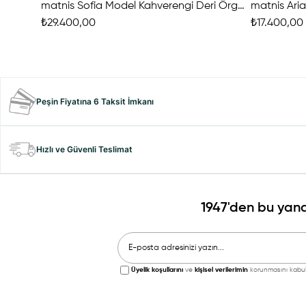
matnis Sofia Model Kahverengi Deri Örgü Çanta
matnis Ari
₺29.400,00
₺17.400,00
Peşin Fiyatına 6 Taksit İmkanı
Hızlı ve Güvenli Teslimat
1947'den bu yana
Üyelik koşullarını
ve
kişisel verilerimin
korunmasını kabul