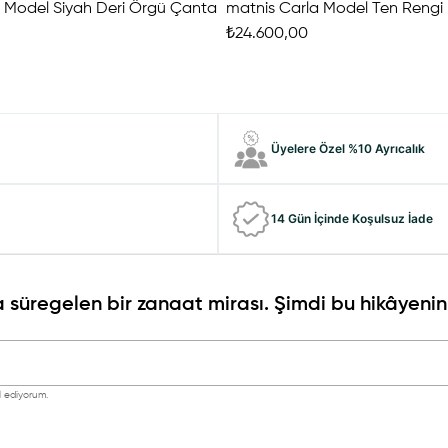
a Model Siyah Deri Örgü Çanta
₺24.600,00
Üyelere Özel %10 Ayrıcalık
14 Gün İçinde Koşulsuz İade
 süregelen bir zanaat mirası. Şimdi bu hikâyenin 
 ediyorum.