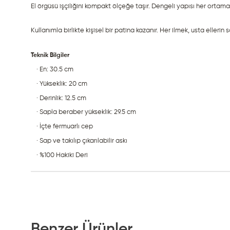
El örgüsü işçiliğini kompakt ölçeğe taşır. Dengeli yapısı her ortam
Kullanımla birlikte kişisel bir patina kazanır. Her ilmek, usta ellerin s
Teknik Bilgiler
· En: 30.5 cm
· Yükseklik: 20 cm
· Derinlik: 12.5 cm
· Sapla beraber yükseklik: 29.5 cm
· İçte fermuarlı cep
· Sap ve takılıp çıkarılabilir askı
· %100 Hakiki Deri
Benzer Ürünler