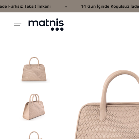
•
 Farksız Taksit İmkânı
14 Gün İçinde Koşulsuz İade