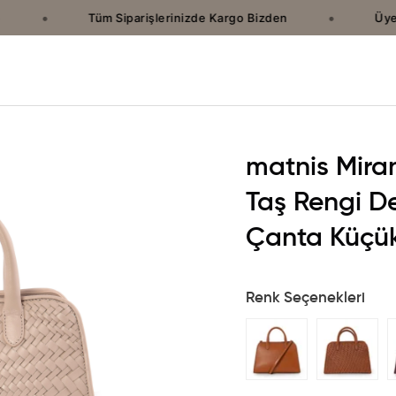
•
•
Tüm Siparişlerinizde Kargo Bizden
Üyeler
matnis Mira
Taş Rengi D
Çanta Küçü
Renk Seçenekleri
›