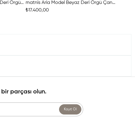
matnis Carla Model Ten Rengi Deri Örgü Çanta
matnis Aria Model Beyaz Deri Örgü Çanta
₺17.400,00
bir parçası olun.
Kayıt Ol