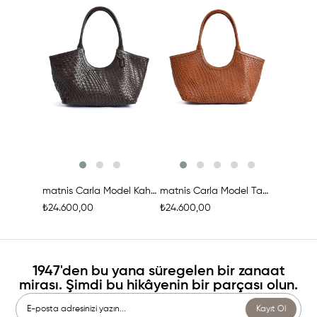
Ürünü İncele
Ürünü İncele
Ür
matnis Carla Model Kahverengi Deri Örgü Çanta
matnis Carla Model Taba Rengi Deri Örgü Çanta
₺24.600,00
₺24.600,00
₺29.400,
1947'den bu yana süregelen bir zanaat
mirası. Şimdi bu hikâyenin bir parçası olun.
Kayıt Ol