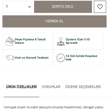
Peşin Fiyatına 6 Taksit
Üyelere Özel %10
İmkanı
Ayrıcalık
14 Gün İçinde Koşulsuz
Hızlı ve Güvenli Teslimat
İade
ÜRÜN ÖZELLIKLERI
YORUMLAR
ÖDEME SEÇENEKLERI
Yumuşak silueti ve sabit askısıyla omuzda hissettirmez. Dengeli yapısı 