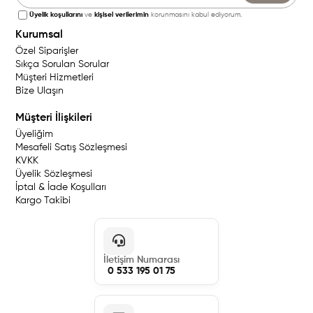
Üyelik koşullarını
ve
kişisel verilerimin
korunmasını kabul ediyorum.
Kurumsal
Özel Siparişler
Sıkça Sorulan Sorular
Müşteri Hizmetleri
Bize Ulaşın
Müşteri İlişkileri
Üyeliğim
Mesafeli Satış Sözleşmesi
KVKK
Üyelik Sözleşmesi
İptal & İade Koşulları
Kargo Takibi
İletişim Numarası
0 533 195 01 75