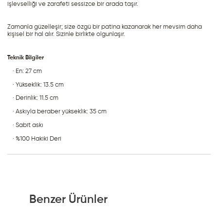
işlevselliği ve zarafeti sessizce bir arada taşır.
Zamanla güzelleşir; size özgü bir patina kazanarak her mevsim daha 
kişisel bir hal alır. Sizinle birlikte olgunlaşır.
Teknik Bilgiler
· En: 27 cm
· Yükseklik: 13.5 cm
· Derinlik: 11.5 cm
· Askıyla beraber yükseklik: 35 cm
· Sabit askı
· %100 Hakiki Deri
Benzer Ürünler