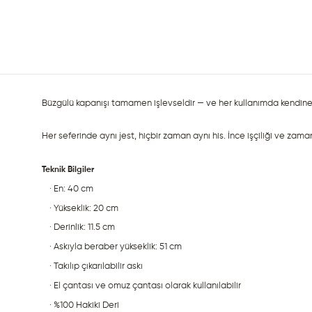
Büzgülü kapanışı tamamen işlevseldir — ve her kullanımda kendine öz
Her seferinde aynı jest, hiçbir zaman aynı his. İnce işçiliği ve zama
Teknik Bilgiler
· En: 40 cm
· Yükseklik: 20 cm
· Derinlik: 11.5 cm
· Askıyla beraber yükseklik: 51 cm
· Takılıp çıkarılabilir askı
· El çantası ve omuz çantası olarak kullanılabilir
· %100 Hakiki Deri