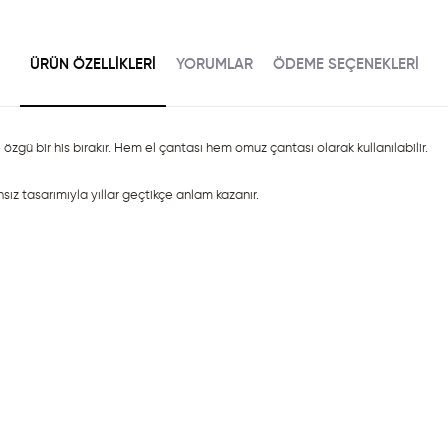
ÜRÜN ÖZELLIKLERI
YORUMLAR
ÖDEME SEÇENEKLERI
gü bir his bırakır. Hem el çantası hem omuz çantası olarak kullanılabilir.
nsız tasarımıyla yıllar geçtikçe anlam kazanır.