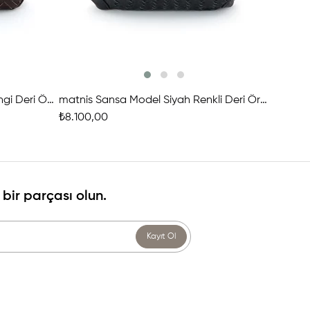
matnis Sansa Model Kahve Rengi Deri Örgü Çanta
matnis Sansa Model Siyah Renkli Deri Örgü Çanta
₺8.100,00
₺10.100
bir parçası olun.
Kayıt Ol