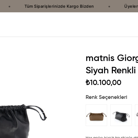
•
•
Tüm Siparişlerinizde Kargo Bizden
Üyelere 
matnis Gior
Siyah Renkli
₺10.100,00
Renk Seçenekleri
›