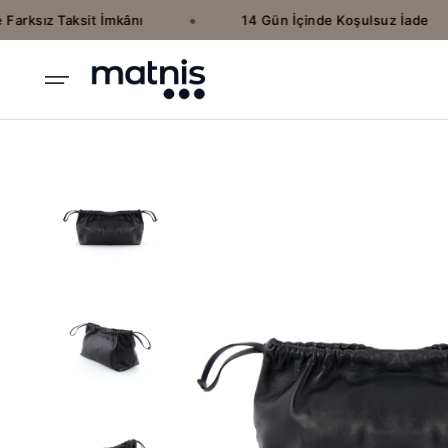
•
arksız Taksit İmkânı
14 Gün İçinde Koşulsuz İade