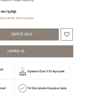
dönüştüren özgün kapanış.
ri işçiliği.
yle üretildi. Sınırlı sayıda.
sit
Üyelere Özel %10 Ayrıcalık
limat
14 Gün İçinde Koşulsuz İade