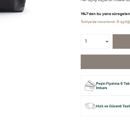
Her açılışı küçük bir ritüele 
1947'den bu yana süregelen de
Türkiye'de tasarlandı. El işçiliği
Peşin Fiyatına 6 Tak
İmkanı
Hızlı ve Güvenli Tes