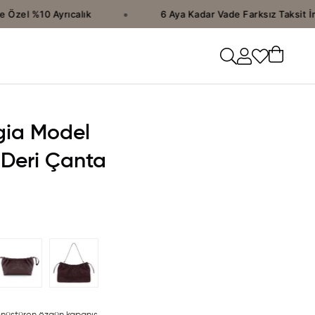
•
Özel %10 Ayrıcalık
6 Aya Kadar Vade Farksız Taksit İmk
gia Model
 Deri Çanta