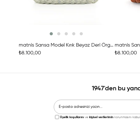
matnis Sansa Model Kırık Beyaz Deri Örgü Çanta
₺8.100,00
₺8.100,00
1947'den bu yana
Üyelik koşullarını
ve
kişisel verilerimin
korunmasını kabul