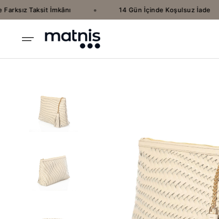
•
arksız Taksit İmkânı
14 Gün İçinde Koşulsuz İade