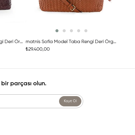
matnis Sofia Model Bordo Rengi Deri Örgü Çanta
matnis Sofia Model Taba Rengi Deri Örgü Çanta
₺29.400,00
₺29.400
bir parçası olun.
Kayıt Ol