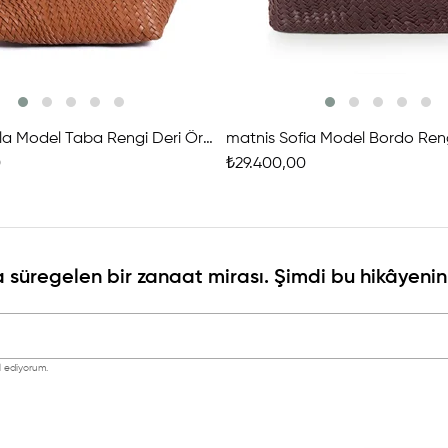
matnis Carla Model Taba Rengi Deri Örgü Çanta
0
₺29.400,00
 süregelen bir zanaat mirası. Şimdi bu hikâyenin 
 ediyorum.