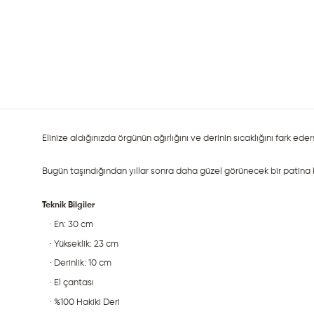
Elinize aldığınızda örgünün ağırlığını ve derinin sıcaklığını fark e
Bugün taşındığından yıllar sonra daha güzel görünecek bir patina ka
Teknik Bilgiler
· En: 30 cm
· Yükseklik: 23 cm
· Derinlik: 10 cm
· El çantası
· %100 Hakiki Deri