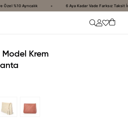
•
Özel %10 Ayrıcalık
6 Aya Kadar Vade Farksız Taksit İm
a Model Krem
Çanta