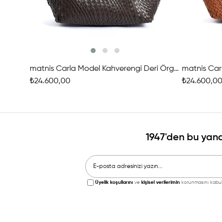
matnis Carla Model Kahverengi Deri Örgü Çanta
₺24.600,00
₺24.600,0
1947'den bu yana
Üyelik koşullarını
ve
kişisel verilerimin
korunmasını kabul