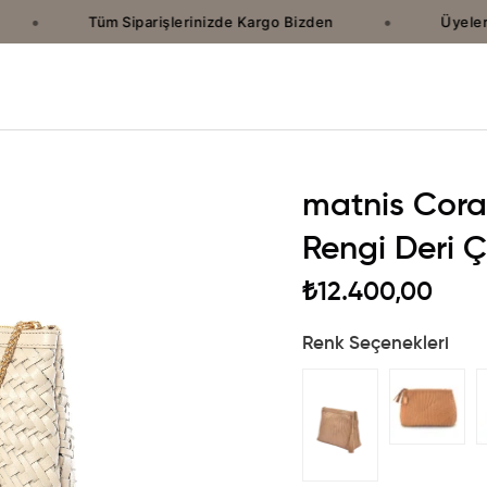
•
•
Tüm Siparişlerinizde Kargo Bizden
Üyelere 
matnis Cor
Rengi Deri 
₺12.400,00
Renk Seçenekleri
›