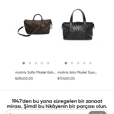
Ürünü İncele
Ürünü İncele
Ür
matnis Sofia Model Kahverengi Deri Örgü Çanta
matnis Aria Model Siyah Deri Örgü Çanta
₺29.400,00
₺17.400,00
₺24.600
1947'den bu yana süregelen bir zanaat
mirası. Şimdi bu hikâyenin bir parçası olun.