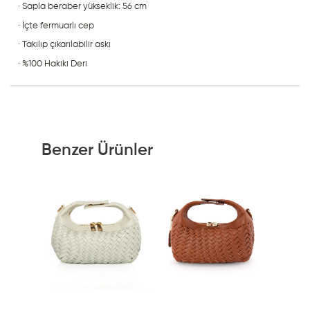
· Sapla beraber yükseklik: 56 cm
· İçte fermuarlı cep
· Takılıp çıkarılabilir askı
· %100 Hakiki Deri
Benzer Ürünler
Ürünü İncele
Ürünü İncele
Ür