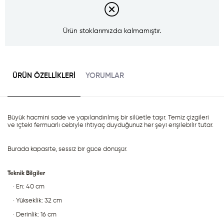
Ürün stoklarımızda kalmamıştır.
ÜRÜN ÖZELLIKLERI
YORUMLAR
Büyük hacmini sade ve yapılandırılmış bir silüetle taşır. Temiz çizgileri 
ve içteki fermuarlı cebiyle ihtiyaç duyduğunuz her şeyi erişilebilir tutar.
Burada kapasite, sessiz bir güce dönüşür.
Teknik Bilgiler
· En: 40 cm
· Yükseklik: 32 cm
· Derinlik: 16 cm