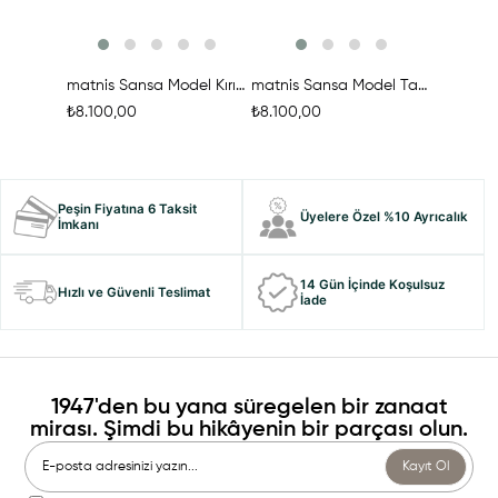
matnis Sansa Model Kırık Beyaz Deri Örgü Çanta
matnis Sansa Model Taba Rengi Deri Örgü Çanta
₺8.100,00
₺8.100,00
₺8.100,0
Peşin Fiyatına 6 Taksit
Üyelere Özel %10 Ayrıcalık
İmkanı
14 Gün İçinde Koşulsuz
Hızlı ve Güvenli Teslimat
İade
1947'den bu yana süregelen bir zanaat
mirası. Şimdi bu hikâyenin bir parçası olun.
Kayıt Ol