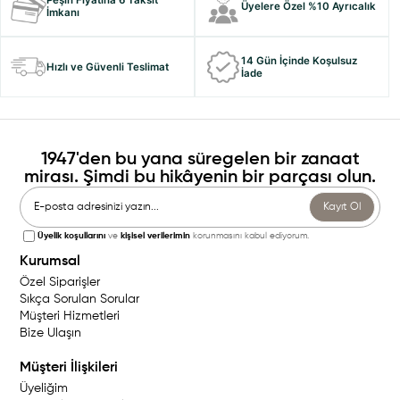
Üyelere Özel %10 Ayrıcalık
İmkanı
14 Gün İçinde Koşulsuz
Hızlı ve Güvenli Teslimat
İade
1947'den bu yana süregelen bir zanaat
mirası. Şimdi bu hikâyenin bir parçası olun.
Kayıt Ol
Üyelik koşullarını
ve
kişisel verilerimin
korunmasını kabul ediyorum.
Kurumsal
Özel Siparişler
Sıkça Sorulan Sorular
Müşteri Hizmetleri
Bize Ulaşın
Müşteri İlişkileri
Üyeliğim