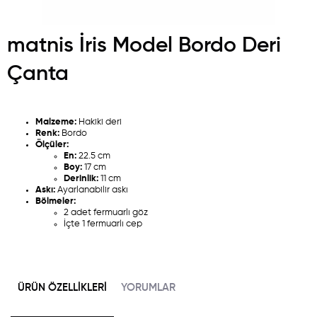
matnis İris Model Bordo Deri
Çanta
Malzeme:
Hakiki deri
Renk:
Bordo
Ölçüler:
En:
22.5 cm
Boy:
17 cm
Derinlik:
11 cm
Askı:
Ayarlanabilir askı
Bölmeler:
2 adet fermuarlı göz
İçte 1 fermuarlı cep
ÜRÜN ÖZELLIKLERI
YORUMLAR