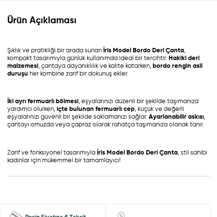
Ürün Açıklaması
Şıklık ve pratikliği bir arada sunan
İris Model Bordo Deri Çanta
,
kompakt tasarımıyla günlük kullanımda ideal bir tercihtir.
Hakiki deri
malzemesi
, çantaya dayanıklılık ve kalite katarken,
bordo rengin asil
duruşu
her kombine zarif bir dokunuş ekler.
İki ayrı fermuarlı bölmesi
, eşyalarınızı düzenli bir şekilde taşımanıza
yardımcı olurken,
içte bulunan fermuarlı cep
, küçük ve değerli
eşyalarınızı güvenli bir şekilde saklamanızı sağlar.
Ayarlanabilir askısı
,
çantayı omuzda veya çapraz olarak rahatça taşımanıza olanak tanır.
Zarif ve fonksiyonel tasarımıyla
İris Model Bordo Deri Çanta
, stil sahibi
kadınlar için mükemmel bir tamamlayıcı!
Peşin Fiyatına 6 Taksit