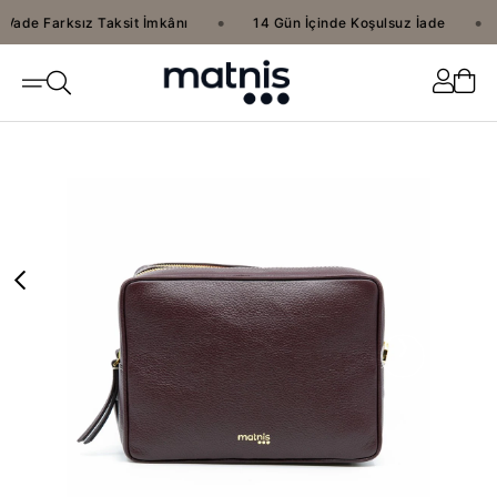
•
•
Vade Farksız Taksit İmkânı
14 Gün İçinde Koşulsuz İade
›